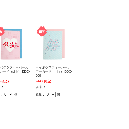
ポグラフィーバース
タイポグラフィーバース
カード（pink） BDC-
デーカード（mint） BDC-
006
0
(税込)
¥440
(税込)
 ○
在庫 ○
：
個
数量：
個