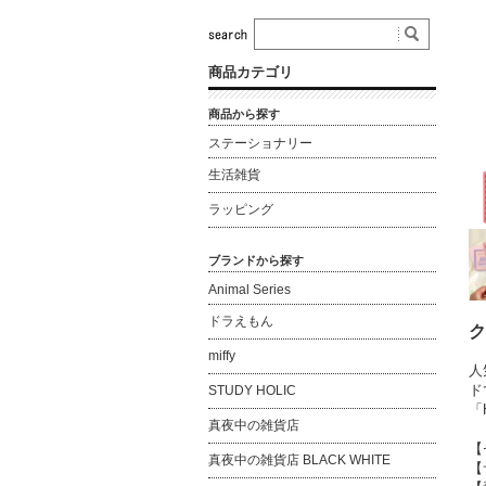
商品カテゴリ
商品から探す
ステーショナリー
生活雑貨
ラッピング
ブランドから探す
Animal Series
ドラえもん
ク
miffy
人
ド
STUDY HOLIC
「
真夜中の雑貨店
【
真夜中の雑貨店 BLACK WHITE
【