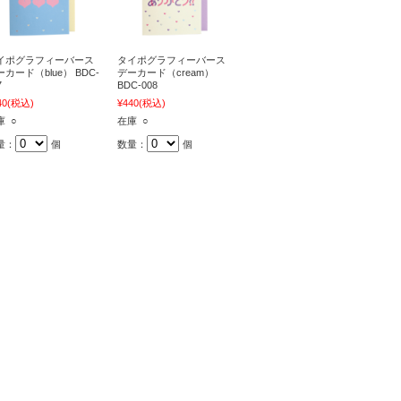
イポグラフィーバース
タイポグラフィーバース
カード（blue） BDC-
デーカード（cream）
7
BDC-008
40
(税込)
¥440
(税込)
庫 ○
在庫 ○
量：
個
数量：
個