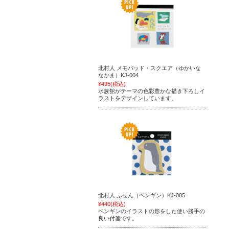
北村人 メモパッド・スクエア（ゆかいな
なかま）KJ-004
¥495
(税込)
水族館がテーマの色彩豊かな描き下ろしイ
ラストをデザインしています。
北村人 ふせん（ペンギン）KJ-005
¥440
(税込)
ペンギンのイラストの形をした使い勝手の
良い付箋です。