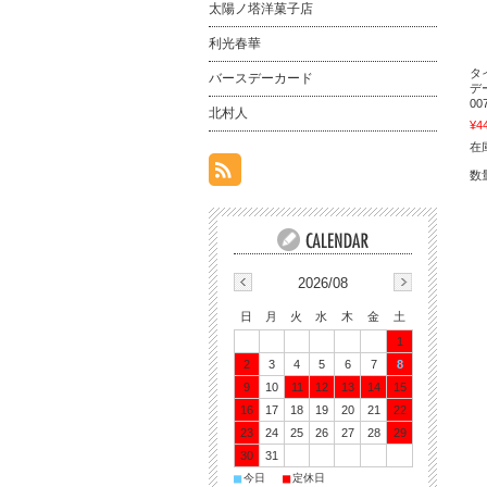
太陽ノ塔洋菓子店
利光春華
タ
バースデーカード
デー
00
北村人
¥4
在
数
2026/08
日
月
火
水
木
金
土
1
2
3
4
5
6
7
8
9
10
11
12
13
14
15
16
17
18
19
20
21
22
23
24
25
26
27
28
29
30
31
■
■
今日
定休日