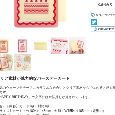
返品について
リア素材が魅力的なバースデーカード
気のウェーブモチーフにカラフルな色合いとクリア素材ならではの透け感を
です。
HAPPY BIRTHDAY」の文字には金箔押しが施されています。
セット内容】カード1枚・封筒1枚
サイズ】カード：Ｗ100×Ｈ148mm、封筒：W155×Ｈ105mm（定形内）