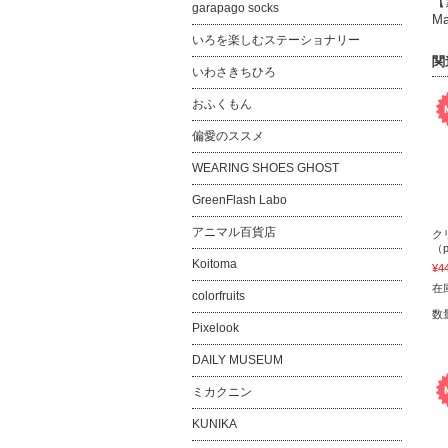
【
garapago socks
Ma
いろを楽しむステーショナリー
関
いわさきちひろ
おふくもん
偏愛のススメ
WEARING SHOES GHOST
GreenFlash Labo
アニマル百貨店
ク
（p
Koitoma
¥4
在
colorfruits
数
Pixelook
DAILY MUSEUM
ミカクニン
KUNIKA