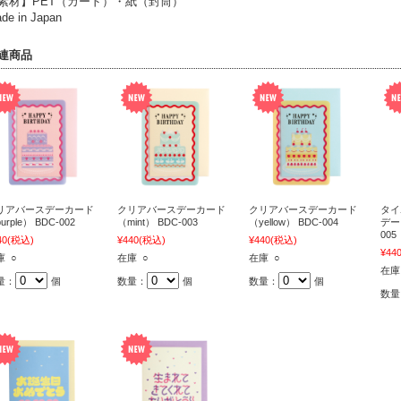
素材】PET（カード）・紙（封筒）
de in Japan
連商品
リアバースデーカード
クリアバースデーカード
クリアバースデーカード
タイ
urple） BDC-002
（mint） BDC-003
（yellow） BDC-004
デー
005
40
(税込)
¥440
(税込)
¥440
(税込)
¥44
庫 ○
在庫 ○
在庫 ○
在庫
量：
個
数量：
個
数量：
個
数量