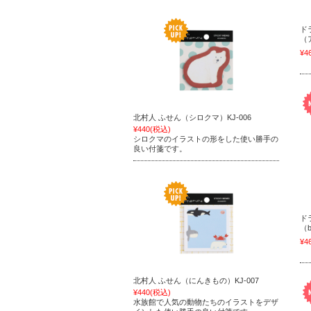
ド
（
¥4
北村人 ふせん（シロクマ）KJ-006
¥440
(税込)
シロクマのイラストの形をした使い勝手の
良い付箋です。
ド
（b
¥4
北村人 ふせん（にんきもの）KJ-007
¥440
(税込)
水族館で人気の動物たちのイラストをデザ