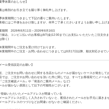
夏季休業のおしらせ】
素は格別のお引き立てを賜り厚く御礼申し上げます。
季休業期間につきまして下記の通りご案内いたします。
客様にはご不便をおかけ致しますが、何卒ご了承くださいますようお願い申し上げ
業期間 2026年8月11日～2026年8月16日
行振込、コンビニ払いのお客様は8/7(金)12:00までにお支払いいただいたご注文分
は除く)
休業期間中もご注文を受け付けております。
休業期間中のご注文・お問い合わせにつきましては8月17日以降、順次対応させて
メール受信設定のお願い】
近、ご注文やお問い合わせに関する当店からのメールが届かないケースが発生して
店では、ご注文やお問い合わせを頂いた件に関しては、すべてお客様宛てにメール
『ご注文確認メール』や『発送のご案内メール』など)
ールが届かない原因として以下の可能性がございます。
ご登録いただいたメールアドレスが間違っている
ールアドレスが正しく入力されていないと、配信されたメールがお手元に届きま
ールアドレスのつづりなどお間違いがないかご確認ください。