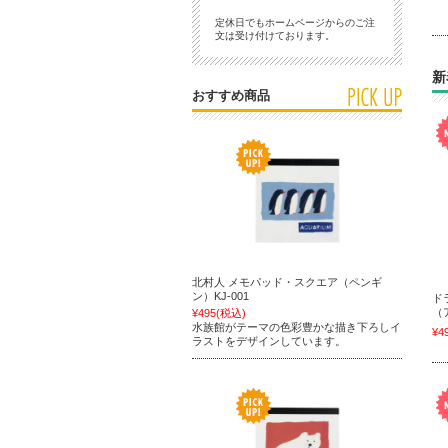
定休日でもホームページからのご注
文は受け付けております。
新
おすすめ商品
北村人 メモパッド・スクエア（ペンギ
ン）KJ-001
ド
（
¥495
(税込)
水族館がテーマの色彩豊かな描き下ろしイ
¥4
ラストをデザインしています。