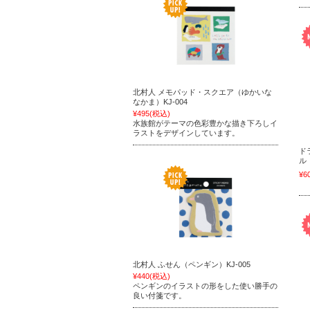
北村人 メモパッド・スクエア（ゆかいな
なかま）KJ-004
¥495
(税込)
水族館がテーマの色彩豊かな描き下ろしイ
ラストをデザインしています。
ド
ル（
¥6
北村人 ふせん（ペンギン）KJ-005
¥440
(税込)
ペンギンのイラストの形をした使い勝手の
良い付箋です。