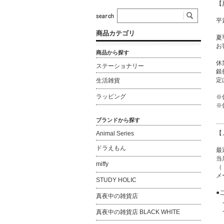
【
平
商品カテゴリ
夏
お
商品から探す
休
ステーショナリー
銀
定
生活雑貨
ラッピング
※
※
ブランドから探す
【
Animal Series
ドラえもん
最
当
miffy
（
メ
STUDY HOLIC
●
真夜中の雑貨店
メ
メ
真夜中の雑貨店 BLACK WHITE