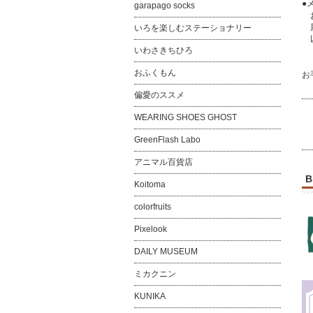
●
garapago socks
お
届
いろを楽しむステーショナリー
以
いわさきちひろ
「@
おふくもん
お
偏愛のススメ
WEARING SHOES GHOST
GreenFlash Labo
アニマル百貨店
B
Koitoma
colorfruits
Pixelook
DAILY MUSEUM
ミカクニン
KUNIKA