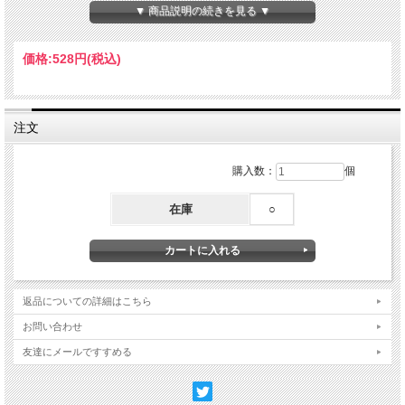
【サイズ】W135mm×H135mm
▼ 商品説明の続きを見る ▼
【内容】5枚入り
【素材】PET
価格:
528円
(税込)
© Mercis bv
注文
購入数：
個
在庫
○
返品についての詳細はこちら
お問い合わせ
友達にメールですすめる