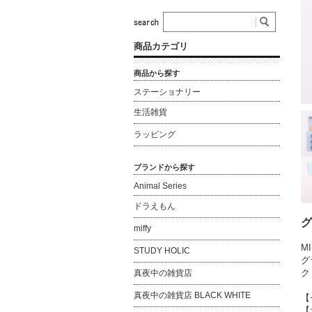
商品カテゴリ
商品から探す
ステーショナリー
生活雑貨
ラッピング
ブランドから探す
Animal Series
ドラえもん
グ
miffy
M
STUDY HOLIC
グ
ク
真夜中の雑貨店
真夜中の雑貨店 BLACK WHITE
【
【