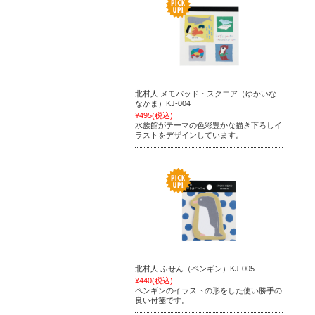
北村人 メモパッド・スクエア（ゆかいな
なかま）KJ-004
¥495
(税込)
水族館がテーマの色彩豊かな描き下ろしイ
ラストをデザインしています。
北村人 ふせん（ペンギン）KJ-005
¥440
(税込)
ペンギンのイラストの形をした使い勝手の
良い付箋です。