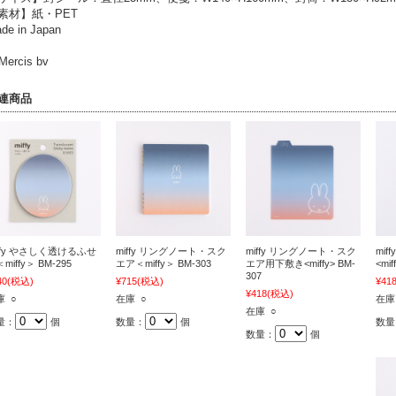
素材】紙・PET
de in Japan
Mercis bv
連商品
iffy やさしく透けるふせ
miffy リングノート・スク
miffy リングノート・スク
mi
miffy＞ BM-295
エア＜miffy＞ BM-303
エア用下敷き<miffy> BM-
<mif
307
40
(税込)
¥715
(税込)
¥41
¥418
(税込)
庫 ○
在庫 ○
在庫
在庫 ○
量：
個
数量：
個
数量
数量：
個