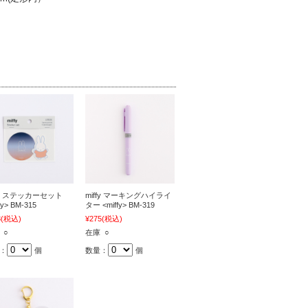
ffy ステッカーセット
miffy マーキングハイライ
fy> BM-315
ター <miffy> BM-319
8
(税込)
¥275
(税込)
 ○
在庫 ○
：
個
数量：
個