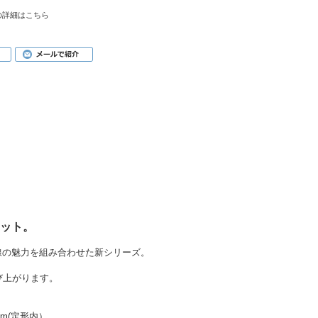
の詳細はこちら
ット。
トの線の魅力を組み合わせた新シリーズ。
び上がります。
mm(定形内）