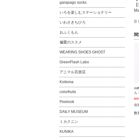
garapago socks
【
Ma
いろを楽しむステーショナリー
© 
いわさきちひろ
おふくもん
関
偏愛のススメ
WEARING SHOES GHOST
GreenFlash Labo
アニマル百貨店
Koitoma
m
colorfruits
ん＜
¥4
Pixelook
在
DAILY MUSEUM
数
ミカクニン
KUNIKA