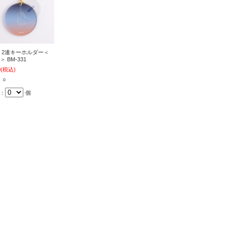
ffy 2連キーホルダー＜
fy＞ BM-331
0
(税込)
 ○
：
個