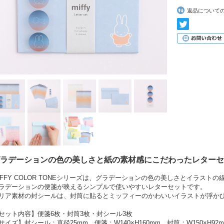
返品について
ラデーションの色の美しさと紙の素材感にこだわったレターセ
IFFY COLOR TONEシリーズは、グラデーションの色の美しさとイラス
ラデーションの便箋が映えるシンプルで使いやすいレターセットです。
リア素材の封シールは、封筒に貼るとミッフィーのかわいいイラストが浮か
セット内容】便箋6枚・封筒3枚・封シール3枚
サイズ】封シール：直径25mm、便箋：W140×H160mm、封筒：W150×H92