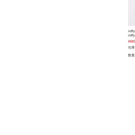
mi
mif
¥88
在庫
数量