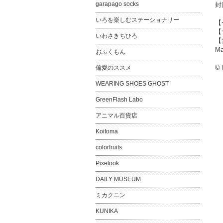
garapago socks
封
いろを楽しむステーショナリー
【
【
いわさきちひろ
【
Ma
おふくもん
© 
偏愛のススメ
WEARING SHOES GHOST
GreenFlash Labo
アニマル百貨店
Koitoma
colorfruits
Pixelook
DAILY MUSEUM
ミカクニン
KUNIKA