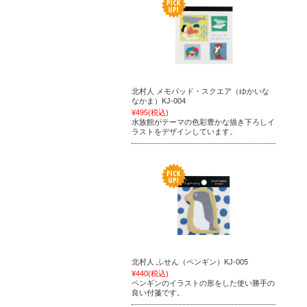
北村人 メモパッド・スクエア（ゆかいな
なかま）KJ-004
¥495
(税込)
水族館がテーマの色彩豊かな描き下ろしイ
ラストをデザインしています。
北村人 ふせん（ペンギン）KJ-005
¥440
(税込)
ペンギンのイラストの形をした使い勝手の
良い付箋です。