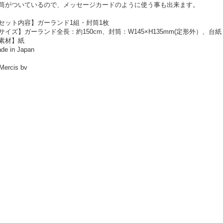
筒がついているので、メッセージカードのように使う事も出来ます。
セット内容】ガーランド1組・封筒1枚
サイズ】ガーランド全長：約150cm、封筒：W145×H135mm(定形外）、台紙：W
素材】紙
de in Japan
Mercis bv