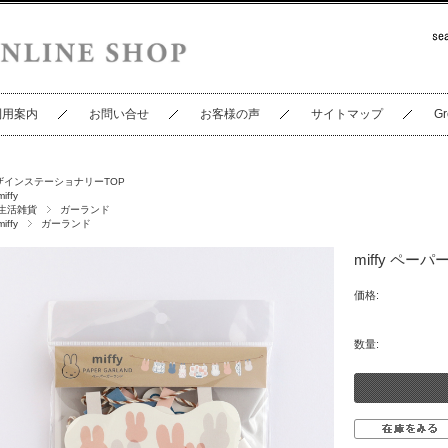
利用案内
お問い合せ
お客様の声
サイトマップ
Gr
ザインステーショナリーTOP
miffy
生活雑貨
ガーランド
miffy
ガーランド
miffy ペーパ
価格:
数量: