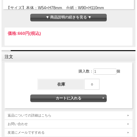
【サイズ】本体：W54×H78mm、台紙：W90×H110mm
【素材】PET・印刷紙・ブリキ・マグネット
▼ 商品説明の続きを見る ▼
Made in Japan
© CHIHIRO ART MUSEUM
価格:
660円
(税込)
ちひろ美術館（公益財団法人いわさきちひろ記念事業団）の協力を得
て、商品代金の一部が以下団体に寄付されます。
注文
＊公益社団法人 セーブ・ザ・チルドレン・ジャパン
HP：https://www.savechildren.or.jp/
購入数：
個
＊認定NPO法人 全国こども食堂支援センター・むすびえ
HP：https://musubie.org/about
在庫
○
返品についての詳細はこちら
お問い合わせ
友達にメールですすめる