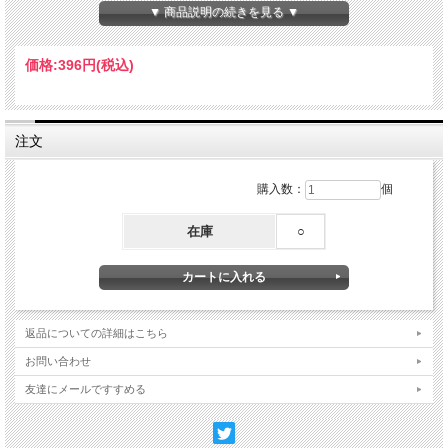
【サイズ】幅20mm×巻き4m
▼ 商品説明の続きを見る ▼
【素材】セロハン
Made in Japan
価格:
396円
(税込)
注文
購入数：
個
在庫
○
返品についての詳細はこちら
お問い合わせ
友達にメールですすめる