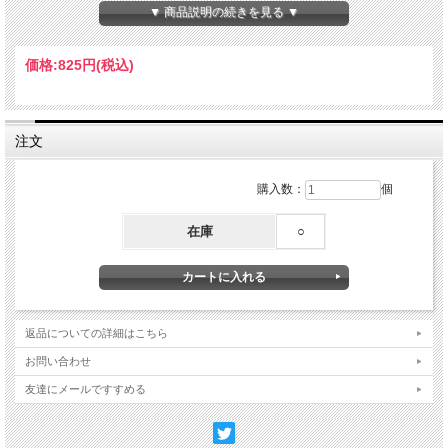
▼ 商品説明の続きを見る ▼
【サイズ】本体：W55×H55×D20mm、台紙：W65×H80mm
【素材】アクリル
Made in Japan
価格:
825円
(税込)
©Fujiko-Pro
注文
購入数：
個
在庫
○
返品についての詳細はこちら
お問い合わせ
友達にメールですすめる