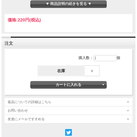
【サイズ】W105×H148mm
▼ 商品説明の続きを見る ▼
【素材】紙
Made in Japan
価格:
220円
(税込)
©Fujiko-Pro
注文
購入数：
個
在庫
○
返品についての詳細はこちら
お問い合わせ
友達にメールですすめる