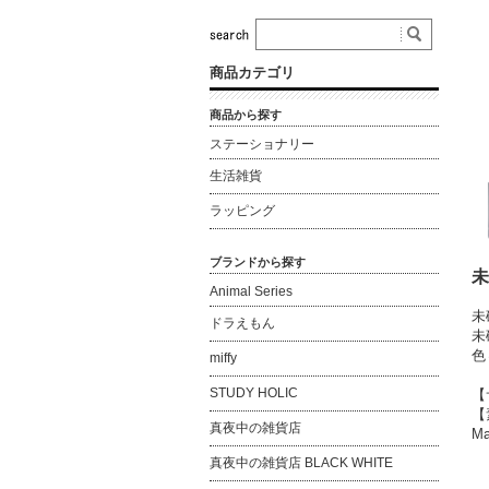
商品カテゴリ
商品から探す
ステーショナリー
生活雑貨
ラッピング
ブランドから探す
未
Animal Series
未
ドラえもん
未
色
miffy
STUDY HOLIC
【
【
真夜中の雑貨店
Ma
真夜中の雑貨店 BLACK WHITE