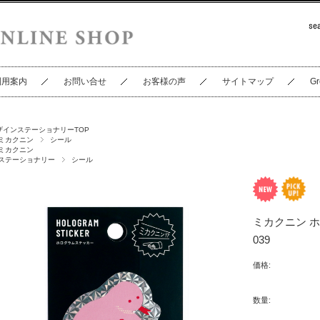
利用案内
お問い合せ
お客様の声
サイトマップ
Gr
ザインステーショナリーTOP
ミカクニン
シール
ミカクニン
ステーショナリー
シール
ミカクニン ホ
039
価格:
数量: