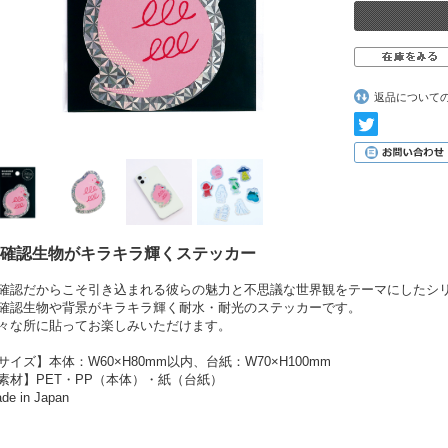
返品について
確認生物がキラキラ輝くステッカー
確認だからこそ引き込まれる彼らの魅力と不思議な世界観をテーマにしたシ
確認生物や背景がキラキラ輝く耐水・耐光のステッカーです。
々な所に貼ってお楽しみいただけます。
サイズ】本体：W60×H80mm以内、台紙：W70×H100mm
素材】PET・PP（本体）・紙（台紙）
de in Japan