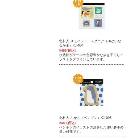
北村人 メモパッド・スクエア（ゆかいな
なかま）KJ-004
¥495
(税込)
水族館がテーマの色彩豊かな描き下ろしイ
ラストをデザインしています。
北村人 ふせん（ペンギン）KJ-005
¥440
(税込)
ペンギンのイラストの形をした使い勝手の
良い付箋です。