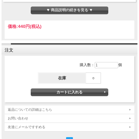
【サイズ】本体：W60×H80mm以内、台紙：W70×H100mm
▼ 商品説明の続きを見る ▼
【素材】PET・PP（本体）・紙（台紙）
Made in Japan
価格:
440円
(税込)
注文
購入数：
個
在庫
○
返品についての詳細はこちら
お問い合わせ
友達にメールですすめる