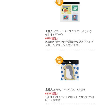
北村人 メモパッド・スクエア（ゆかいな
なかま）KJ-004
¥495
(税込)
水族館がテーマの色彩豊かな描き下ろしイ
ラストをデザインしています。
北村人 ふせん（ペンギン）KJ-005
¥440
(税込)
ペンギンのイラストの形をした使い勝手の
良い付箋です。