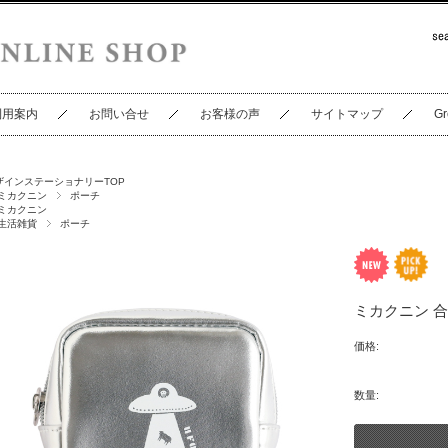
利用案内
お問い合せ
お客様の声
サイトマップ
Gr
ザインステーショナリーTOP
ミカクニン
ポーチ
ミカクニン
生活雑貨
ポーチ
ミカクニン 合皮
価格:
数量: