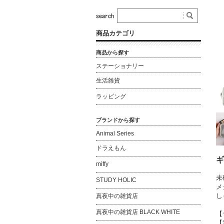
商品カテゴリ
商品から探す
ステーショナリー
生活雑貨
ラッピング
ブランドから探す
Animal Series
ドラえもん
ギ
miffy
未
STUDY HOLIC
メ
し
真夜中の雑貨店
真夜中の雑貨店 BLACK WHITE
【
【