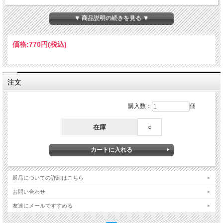
【サイズ】全長141mm、チャーム：約W22×H27mm
▼ 商品説明の続きを見る ▼
【素材】ABS樹脂・アクリル
Made in Japan
価格:
770円
(税込)
注文
購入数：
個
在庫
○
返品についての詳細はこちら
お問い合わせ
友達にメールですすめる