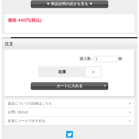
【素材】PET・PP（本体）・紙（台紙）
▼ 商品説明の続きを見る ▼
Made in Japan
価格:
440円
(税込)
注文
購入数：
個
在庫
○
返品についての詳細はこちら
お問い合わせ
友達にメールですすめる