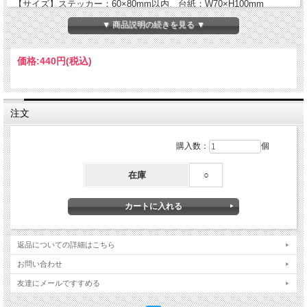
【サイズ】ステッカー：60×80mm以内、台紙：W70×H100mm
【素材】PET・PP（本体）・紙（台紙）
▼ 商品説明の続きを見る ▼
Made in Japan
価格:
440円
(税込)
注文
購入数：
個
在庫
○
返品についての詳細はこちら
お問い合わせ
友達にメールですすめる