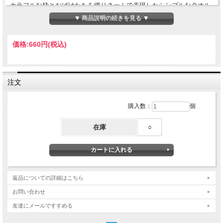
カラフルな枠とおばけたちを織りネームで表現したシンプルなタオル
ハンカチです。
▼ 商品説明の続きを見る ▼
【サイズ】W250×H250mm
【素材】綿
価格:
660円
(税込)
Made in China
注文
購入数：
個
在庫
○
返品についての詳細はこちら
お問い合わせ
友達にメールですすめる