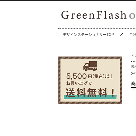
デザインステーショナリーTOP
ご
デ
表
2
商