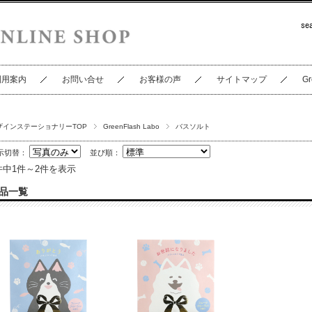
利用案内
お問い合せ
お客様の声
サイトマップ
Gr
ザインステーショナリーTOP
GreenFlash Labo
バスソルト
示切替：
並び順：
件中1件～2件を表示
品一覧