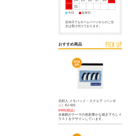
23
24
25
26
27
28
29
30
31
■
■
今日
定休日
定休日でもホームページからのご注
文は受け付けております。
おすすめ商品
北村人 メモパッド・スクエア（ペンギ
ン）KJ-001
¥495
(税込)
水族館がテーマの色彩豊かな描き下ろしイ
ラストをデザインしています。