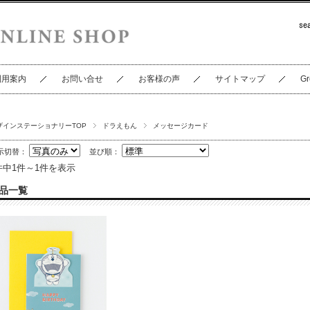
利用案内
お問い合せ
お客様の声
サイトマップ
Gr
ザインステーショナリーTOP
ドラえもん
メッセージカード
示切替：
並び順：
件中1件～1件を表示
品一覧