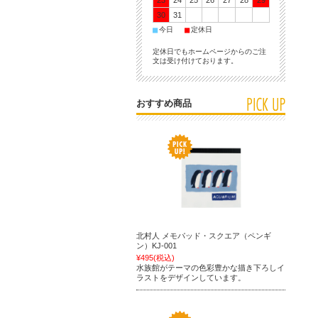
23
24
25
26
27
28
29
30
31
■
■
今日
定休日
定休日でもホームページからのご注
文は受け付けております。
おすすめ商品
北村人 メモパッド・スクエア（ペンギ
ン）KJ-001
¥495
(税込)
水族館がテーマの色彩豊かな描き下ろしイ
ラストをデザインしています。