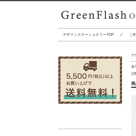
デザインステーショナリーTOP
ご
デ
表
1
商