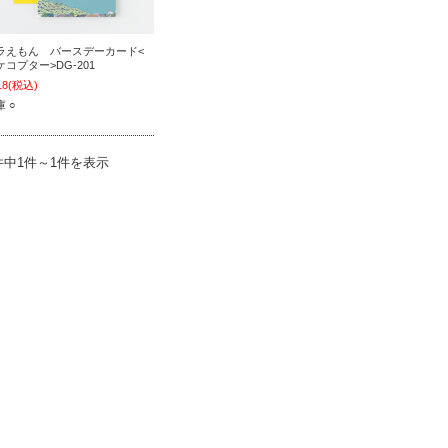
ラえもん バースデーカード<
ケコプター>DG-201
18
(税込)
 ○
件中1件～1件を表示