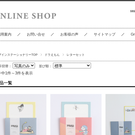
利用案内
お問い合せ
お客様の声
サイトマップ
Gr
ザインステーショナリーTOP
ドラえもん
レターセット
示切替：
並び順：
件中1件～3件を表示
品一覧