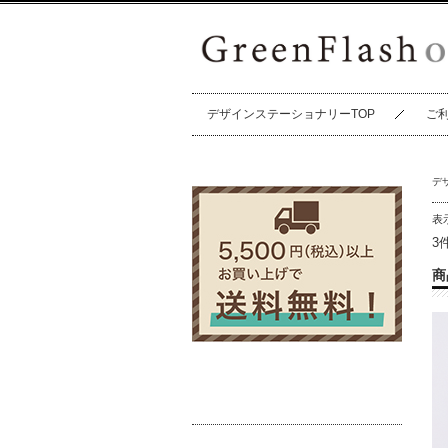
デザインステーショナリーTOP
ご
デ
表
3
商