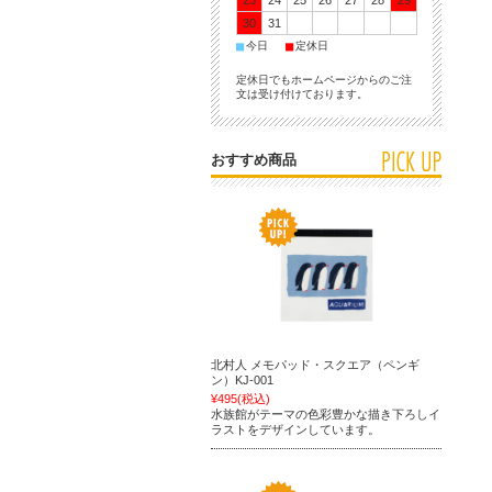
23
24
25
26
27
28
29
30
31
■
■
今日
定休日
定休日でもホームページからのご注
文は受け付けております。
おすすめ商品
北村人 メモパッド・スクエア（ペンギ
ン）KJ-001
¥495
(税込)
水族館がテーマの色彩豊かな描き下ろしイ
ラストをデザインしています。