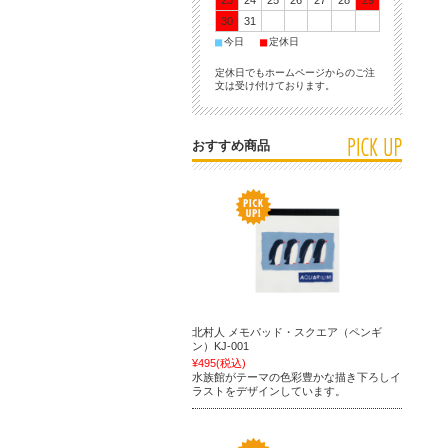
23
24
25
26
27
28
29
30
31
■
■
今日
定休日
定休日でもホームページからのご注
文は受け付けております。
おすすめ商品
北村人 メモパッド・スクエア（ペンギ
ン）KJ-001
¥495
(税込)
水族館がテーマの色彩豊かな描き下ろしイ
ラストをデザインしています。