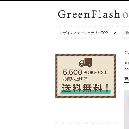
デザインステーショナリーTOP
ご
デ
表
2
商