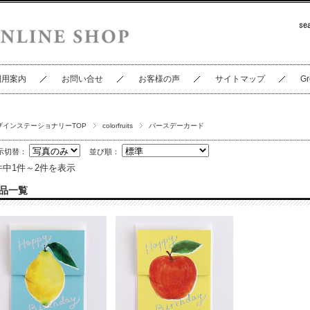
利用案内
お問い合せ
お客様の声
サイトマップ
Gr
ザインステーショナリーTOP
colorfruits
バースデーカード
示切替：
並び順：
件中1件～2件を表示
品一覧