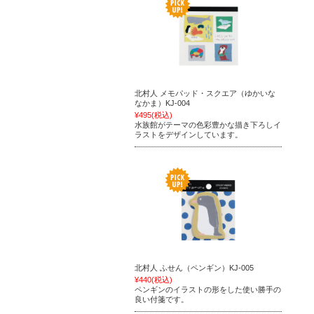
北村人 メモパッド・スクエア（ゆかいな
なかま）KJ-004
¥495
(税込)
水族館がテーマの色彩豊かな描き下ろしイ
ラストをデザインしています。
北村人 ふせん（ペンギン）KJ-005
¥440
(税込)
ペンギンのイラストの形をした使い勝手の
良い付箋です。