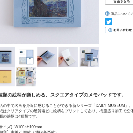
返品について
種類の絵柄が楽しめる、スクエアタイプのメモパッドです。
活の中で名画を身近に感じることができる新シリーズ「DAILY MUSEUM」。
紙はクリアタイプの硬質塩ビに絵柄をプリントしてあり、樹脂盛り加工で立
面の絵柄は4種類です。
サイズ】W100×H100mm
内容】中紙×100枚（4柄×各25枚）