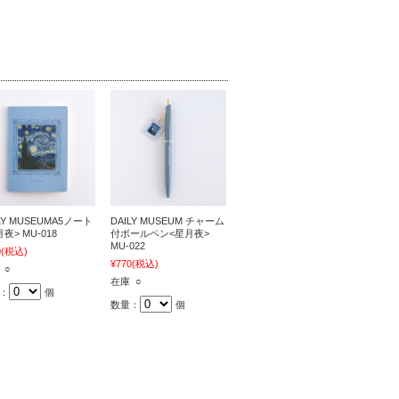
LY MUSEUMA5ノート
DAILY MUSEUM チャーム
夜> MU-018
付ボールペン<星月夜>
MU-022
0
(税込)
¥770
(税込)
 ○
在庫 ○
：
個
数量：
個