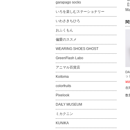
garapago socks
【
Ma
いろを楽しむステーショナリー
いわさきちひろ
関
おふくもん
偏愛のススメ
WEARING SHOES GHOST
GreenFlash Labo
アニマル百貨店
DA
ット
Koitoma
¥6
colorfruits
在
Pixelook
数
DAILY MUSEUM
ミカクニン
KUNIKA