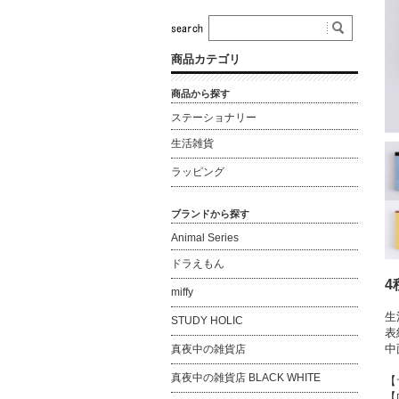
商品カテゴリ
商品から探す
ステーショナリー
生活雑貨
ラッピング
ブランドから探す
Animal Series
ドラえもん
4
miffy
生
STUDY HOLIC
表
中
真夜中の雑貨店
真夜中の雑貨店 BLACK WHITE
【
【