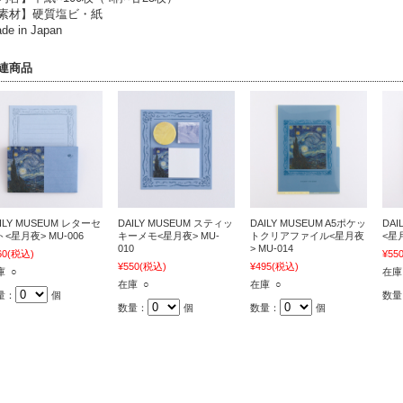
素材】硬質塩ビ・紙
de in Japan
連商品
ILY MUSEUM レターセ
DAILY MUSEUM スティッ
DAILY MUSEUM A5ポケッ
DAI
<星月夜> MU-006
キーメモ<星月夜> MU-
トクリアファイル<星月夜
<星月
010
> MU-014
60
(税込)
¥55
¥550
(税込)
¥495
(税込)
庫 ○
在庫
在庫 ○
在庫 ○
量：
個
数量
数量：
個
数量：
個