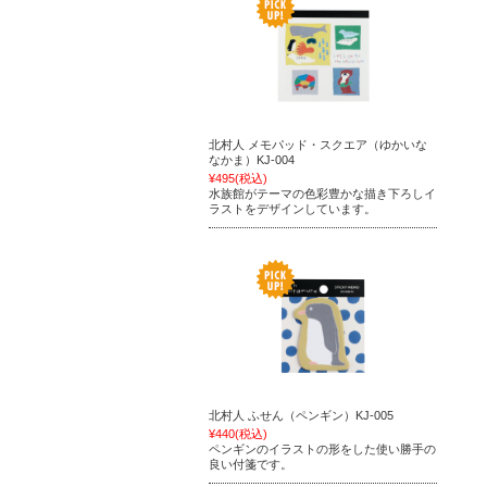
北村人 メモパッド・スクエア（ゆかいな
なかま）KJ-004
¥495
(税込)
水族館がテーマの色彩豊かな描き下ろしイ
ラストをデザインしています。
北村人 ふせん（ペンギン）KJ-005
¥440
(税込)
ペンギンのイラストの形をした使い勝手の
良い付箋です。