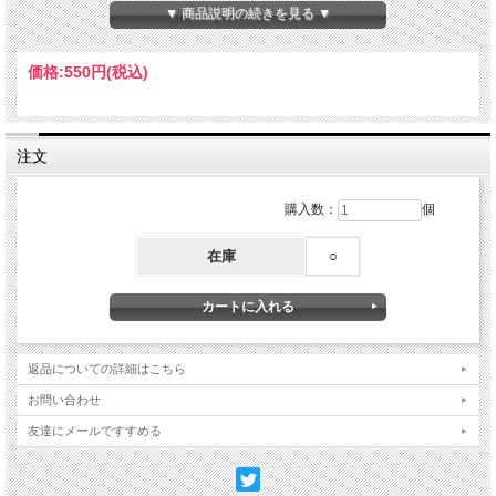
【サイズ】W148×H210mm
▼ 商品説明の続きを見る ▼
【素材】紙
Made in Japan
価格:
550円
(税込)
注文
購入数：
個
在庫
○
返品についての詳細はこちら
お問い合わせ
友達にメールですすめる